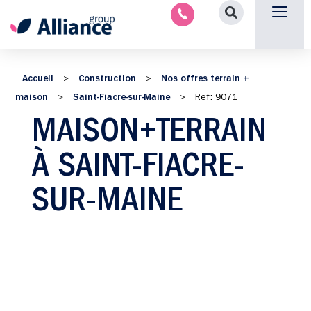
Aménagement intérieu
Promotion immobilière & foncièr
Espace parten
Nous 
Accueil
Construction
Nos offres terrain +
>
>
maison
Saint-Fiacre-sur-Maine
>
>
Ref: 9071
MAISON+TERRAIN
À SAINT-FIACRE-
SUR-MAINE