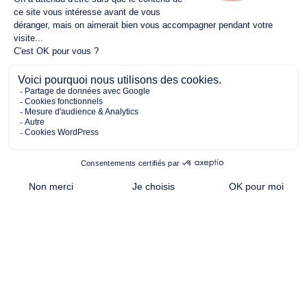
385.00 m²
90.00 m²
3
de terrain
surface
chambres
habitable