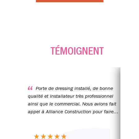
ILS
TÉMOIGNENT
Porte de dressing installé, de bonne
Équipe très professionnelle, meubles de
qualité et installateur très professionnel
qual
ainsi que le commercial. Nous avions fait
appel à Alliance Construction pour faire
bâtir notre maison en 2015. Cordialement
★
★
★
★
★