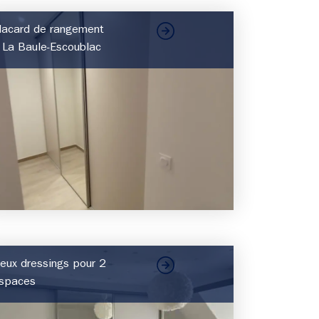
lacard de rangement
 La Baule-Escoublac
eux dressings pour 2
spaces