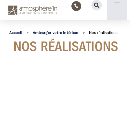
Nous contacter
Accueil
Aménager votre intérieur
>
>
Nos réalisations
NOS RÉALISATIONS