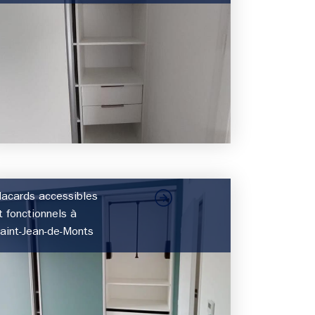
lacards accessibles
t fonctionnels à
aint-Jean-de-Monts