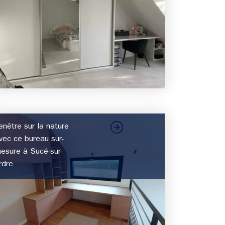
enêtre sur la nature
vec ce bureau sur-
esure à Sucé-sur-
rdre