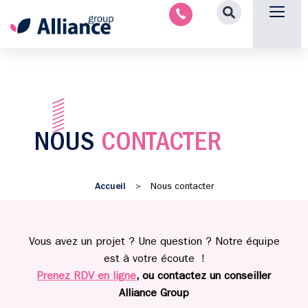
Aménagement intérieu
Promotion immobilière & foncièr
Espace parten
Nous 
NOUS
CONTACTER
Accueil
>
Nous contacter
Vous avez un projet ? Une question ? Notre équipe
est à votre écoute !
Prenez RDV en ligne
, ou contactez un conseiller
Alliance Group