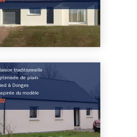
09
aison traditionnelle
ptimisée de plain-
ied à Donges
nspirée du modèle
02