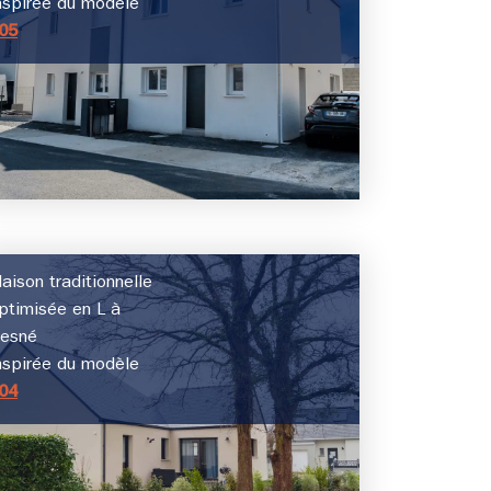
nspirée du modèle
05
aison traditionnelle
ptimisée en L à
esné
nspirée du modèle
04