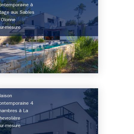
ontemporaine à
tage aux Sables
’Olonne
ur-mesure
aison
ontemporaine 4
hambres à La
hevrolière
ur-mesure