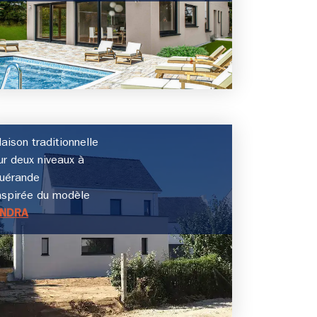
aison traditionnelle
ur deux niveaux à
uérande
nspirée du modèle
NDRA