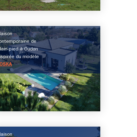
aison
ontemporaine de
lain-pied à Oudon
nspirée du modèle
OSKA
aison