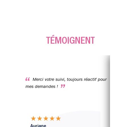
ILS
TÉMOIGNENT
Toujours présent, réactif et de bon
Merci votre suivi, toujours réactif pour
cons
mes demandes !
somm
rec
Alli
★
★
★
★
★
S
Auriane