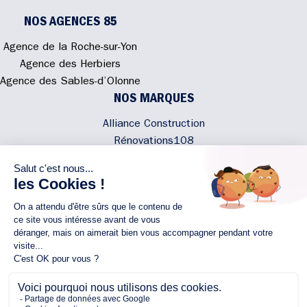
NOS AGENCES 85
Agence de la Roche-sur-Yon
Agence des Herbiers
Agence des Sables-d’Olonne
NOS MARQUES
Alliance Construction
Rénovations108
Atmosphere'In
Syméâme
MyLovelyNature
NOUS CONTACTER
02 40 300 200
Écrivez-nous
Rejoignez l'équipe
NOUS SUIVRE