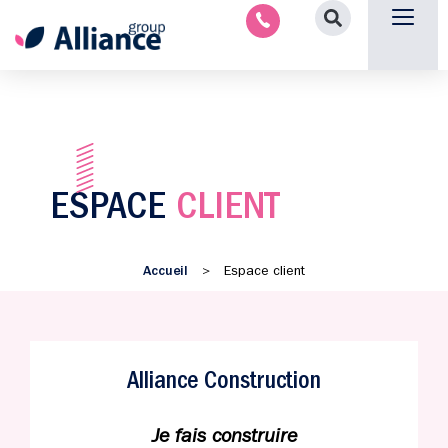
Aménagement intérieu
Promotion immobilière & foncièr
Espace parten
Nous 
ESPACE
CLIENT
Accueil
>
Espace client
Alliance Construction
Je fais construire