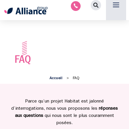
Aménagement intérieu
Promotion immobilière & foncièr
Espace parten
Nous 
FAQ
Accueil
>
FAQ
Parce qu’un projet Habitat est jalonné
d’interrogations, nous vous proposons les
réponses
aux questions
qui nous sont le plus couramment
posées.