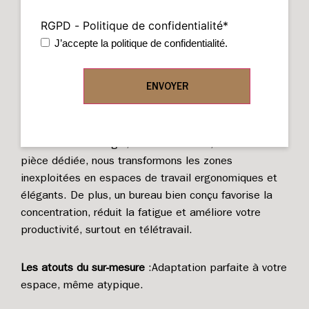
POURQUOI FAIRE LE CHOIX DE
RGPD - Politique de confidentialité
*
CRÉER UN
BUREAU SUR MESURE
J’accepte la politique de confidentialité.
?
Un bureau sur mesure est la solution idéale pour
exploiter chaque mètre carré de votre intérieur. Que
ce soit dans un angle, sous un escalier, ou dans une
pièce dédiée, nous transformons les zones
inexploitées en espaces de travail ergonomiques et
élégants. De plus, un bureau bien conçu favorise la
concentration, réduit la fatigue et améliore votre
productivité, surtout en télétravail.
Les atouts du sur-mesure
:Adaptation parfaite à votre
espace, même atypique.