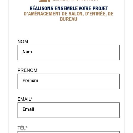
et les usages de votre intérieur.
RÉALISONS ENSEMBLE VOTRE PROJET
D'AMÉNAGEMENT DE SALON, D'ENTRÉE, DE
Dans le salon, nous imaginons des meubles qui
BUREAU
s’intègrent naturellement à votre espace :
bibliothèques, meubles TV, rangements discrets ou
éléments décoratifs, avec la possibilité d’harmoniser
NOM
ces aménagements avec ceux de votre cuisine pour
une pièce de vie fluide et élégante.
Pour le bureau, nous concevons des espaces de
PRÉNOM
travail adaptés à toutes les configurations : bureau
en mezzanine, dans une pièce dédiée ou intégré à la
pièce de vie. L’objectif est de créer un environnement
EMAIL
*
confortable et ergonomique, sans compromettre
l’esthétique de votre intérieur.
Enfin, l’entrée est pensée comme une véritable pièce
TÉL
*
à part entière. Nous créons des espaces accueillants