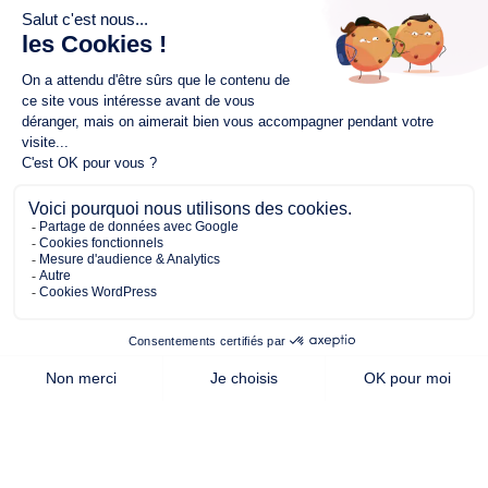
Nos équipes vous accueillent à
Nantes
et
Cholet
pour
vous conseiller et donner vie à vos projets.
SHOWROOM DE
SHOWROOM DE
NANTES
CHOLET