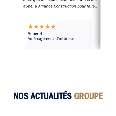
ainsi que le commercial. Nous avions fait
appel à Alliance Construction pour faire
bâtir notre maison en 2015. Cordialement
★
★
★
★
★
Annie H
B
Aménagement d'intérieur
A
NOS ACTUALITÉS
GROUPE