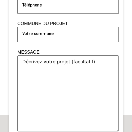
et fonctionnels grâce à des meubles personnalisés
permettant de dissimuler vêtements, chaussures et
accessoires du quotidien, tout en intégrant des
COMMUNE DU PROJET
solutions pratiques pour vider ses poches, s’asseoir
ou organiser les rangements.
Chaque aménagement est conçu pour optimiser
MESSAGE
chaque recoin, structurer les espaces et révéler tout
le potentiel de votre intérieur, avec des solutions
durables, élégantes et pensées pour vous.
NOS RÉALISATIONS DE SALON