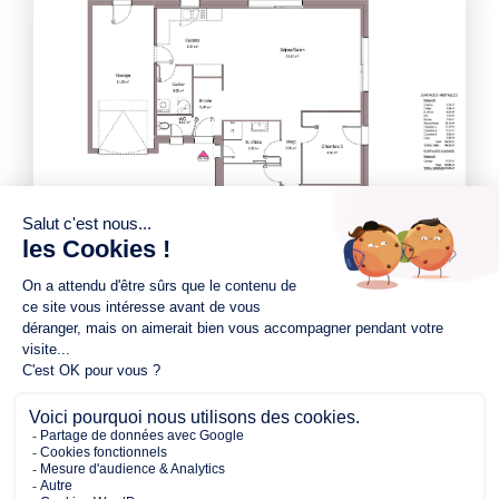
340.00 m²
94.00 m²
3
de terrain
surface
chambres
habitable