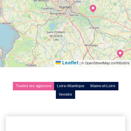
|
© OpenStreetMap contributors
Leaflet
Toutes les agences
Loire-Atlantique
Maine-et-Loire
Vendée