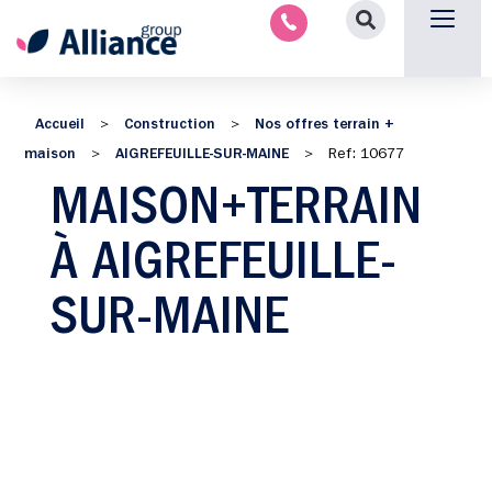
Nous contacter
Accueil
Construction
Nos offres terrain +
>
>
maison
AIGREFEUILLE-SUR-MAINE
>
>
Ref: 10677
MAISON+TERRAIN
À AIGREFEUILLE-
SUR-MAINE