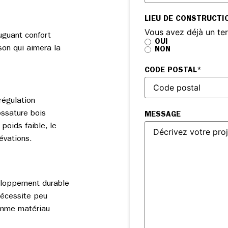
LIEU DE CONSTRUCTI
Vous avez déjà un ter
uguant confort
OUI
on qui aimera la
NON
CODE POSTAL
*
régulation
ossature bois
MESSAGE
poids faible, le
évations.
veloppement durable
nécessite peu
comme matériau