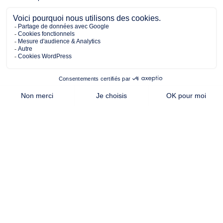
243.00 m²
92.00 m²
3
de terrain
surface
chambres
habitable
Cette offre vous intéresse ?
Contactez notre agence de
Angers