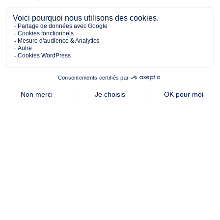
398.00 m²
115.00 m²
4
de terrain
surface
chambres
habitable