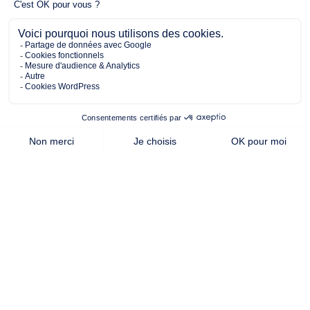
324.00 m²
123.00 m²
4
de terrain
surface
chambres
habitable