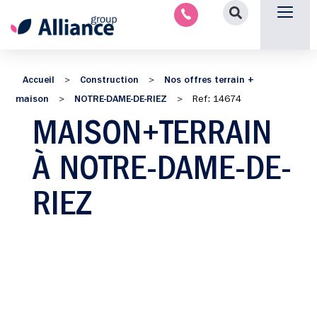
Nous contacter
Accueil
Construction
Nos offres terrain +
>
>
maison
NOTRE-DAME-DE-RIEZ
>
>
Ref: 14674
MAISON+TERRAIN
À NOTRE-DAME-DE-
RIEZ