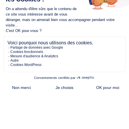
366.00 m²
82.00 m²
3
de terrain
surface
chambres
habitable
Cette offre vous intéresse ?
Contactez notre agence de
la Roche-sur-Yon