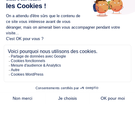
747.00 m²
88.00 m²
3
de terrain
surface
chambres
habitable