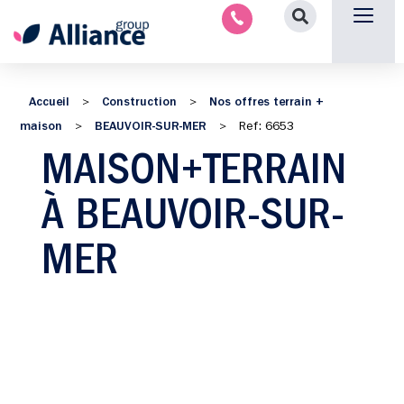
Nous contacter
Accueil
Construction
Nos offres terrain +
>
>
maison
BEAUVOIR-SUR-MER
>
>
Ref: 6653
MAISON+TERRAIN
À BEAUVOIR-SUR-
MER