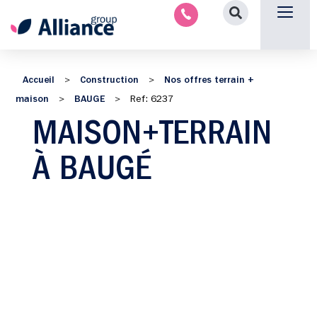
Aménagement intérieu
Promotion immobilière & foncièr
Espace parten
Nous 
Accueil
Construction
Nos offres terrain +
>
>
maison
BAUGE
>
>
Ref: 6237
MAISON+TERRAIN
À BAUGÉ