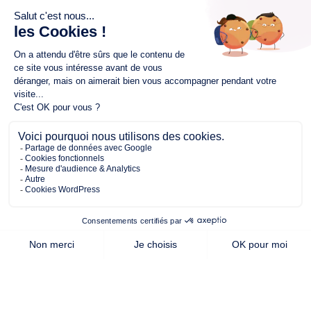
563.00 m²
104.00 m²
4
de terrain
surface
chambres
habitable