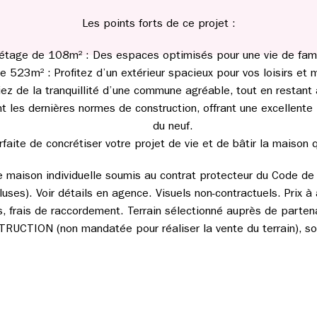
Les points forts de ce projet :
étage de 108m² : Des espaces optimisés pour une vie de famil
de 523m² : Profitez d’un extérieur spacieux pour vos loisirs e
ciez de la tranquillité d’une commune agréable, tout en restan
 les dernières normes de construction, offrant une excellente
du neuf.
rfaite de concrétiser votre projet de vie et de bâtir la maison 
de maison individuelle soumis au contrat protecteur du Code de l
uses). Voir détails en agence. Visuels non-contractuels. Prix à 
les, frais de raccordement. Terrain sélectionné auprès de parten
CTION (non mandatée pour réaliser la vente du terrain), sou