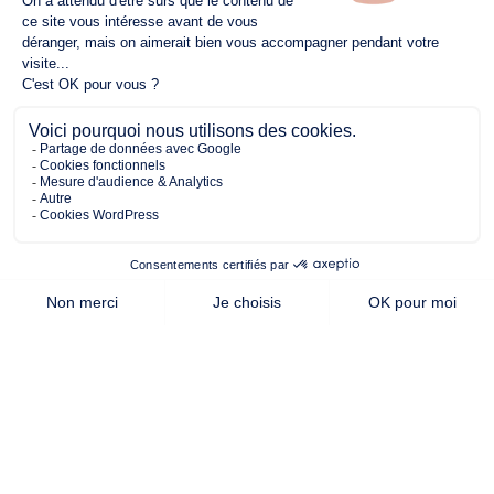
389.00 m²
94.00 m²
4
de terrain
surface
chambres
habitable