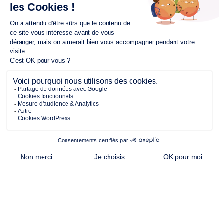
655.00 m²
92.00 m²
3
de terrain
surface
chambres
habitable