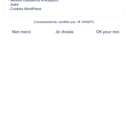
de terrain
surface
chambres
habitable
Cette offre vous intéresse ?
Contactez notre agence de
Pontchâteau
AUTRES OFFRES DE