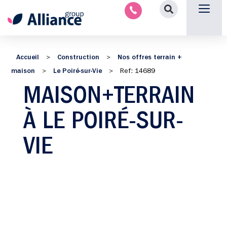
Nous contacter
Accueil
Construction
Nos offres terrain +
>
>
maison
Le Poiré-sur-Vie
>
>
Ref: 14689
MAISON+TERRAIN
À LE POIRÉ-SUR-
VIE