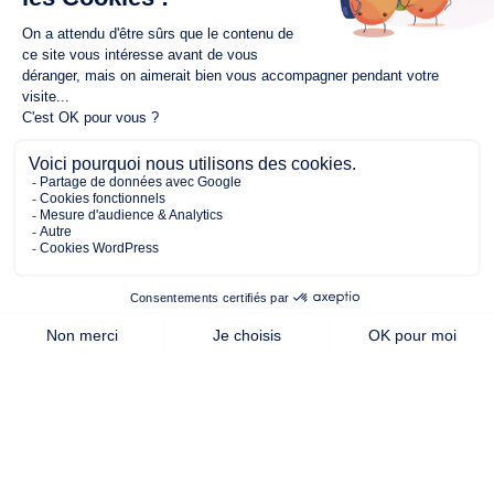
377.00 m²
68.00 m²
2
de terrain
surface
chambres
habitable
Cette offre vous intéresse ?
Contactez notre agence de
la Roche-sur-Yon