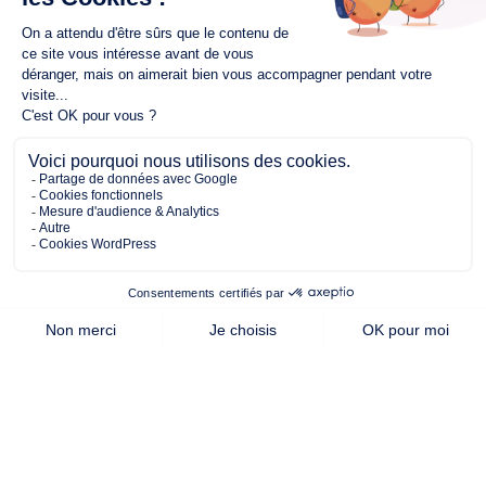
377.00 m²
71.00 m²
2
de terrain
surface
chambres
habitable
Cette offre vous intéresse ?
Contactez notre agence de
la Roche-sur-Yon