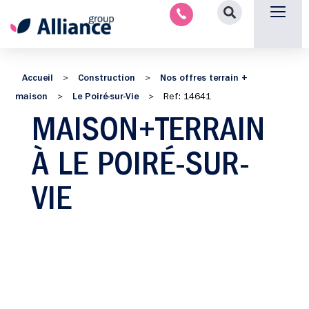
Nous contacter
Accueil
Construction
Nos offres terrain +
>
>
maison
Le Poiré-sur-Vie
>
>
Ref: 14641
MAISON+TERRAIN
À LE POIRÉ-SUR-
VIE