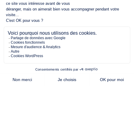
310.00 m²
71.00 m²
2
de terrain
surface
chambres
habitable