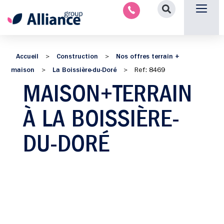
Nous contacter
Accueil
Construction
Nos offres terrain +
>
>
maison
La Boissière-du-Doré
>
>
Ref: 8469
MAISON+TERRAIN
À LA BOISSIÈRE-
DU-DORÉ