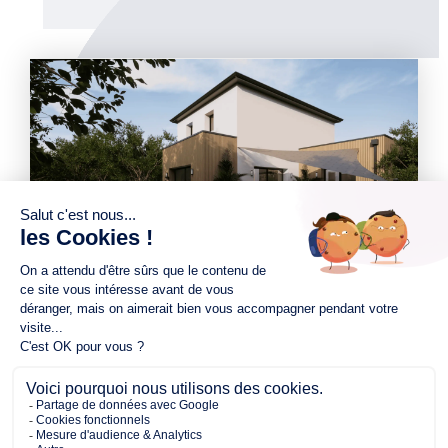
530.00 m²
106.00 m²
4
de terrain
surface
chambres