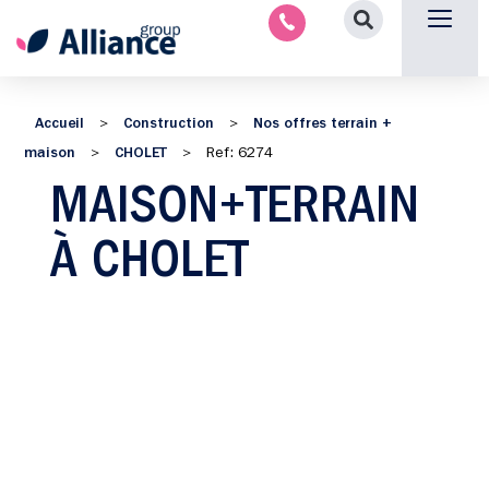
Aménagement intérieu
Promotion immobilière & foncièr
Espace parten
Nous 
Accueil
Construction
Nos offres terrain +
>
>
maison
CHOLET
>
>
Ref: 6274
MAISON+TERRAIN
À CHOLET