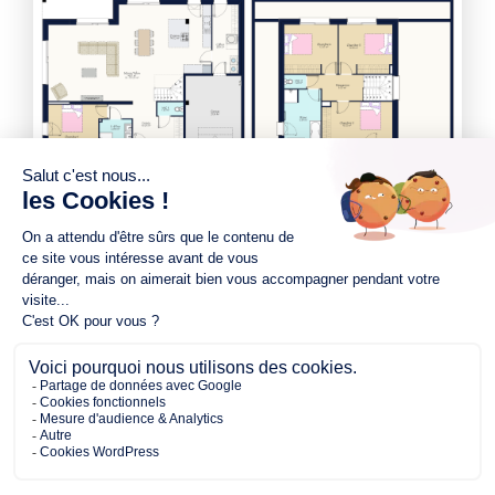
287.00 m²
157.00 m²
4
de terrain
surface
chambres
habitable