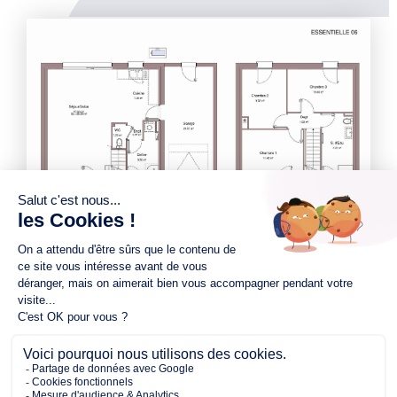
300.00 m²
84.00 m²
3
de terrain
surface
chambres