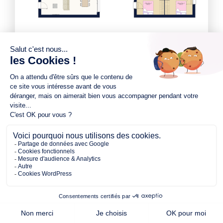
439.00 m²
98.00 m²
3
de terrain
surface
chambres
habitable