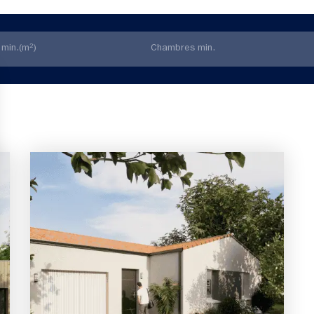
3 chambres
1 Garage
Maison à construire
sur un terrain de 747.00 m²
À Beauvoir-sur-Mer (85230)
219 961