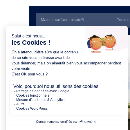
Trier par prix
4 chambres
1 Garage
Maison à construire
sur un terrain de 747.00 m²
À Beauvoir-sur-Mer (85230)
326 500