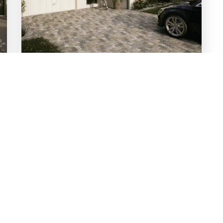
réciser
vos envies
?
ouvrez nos exemples de maisons qui
Je découvre
z-nous et nous dessinerons sur-mesure.