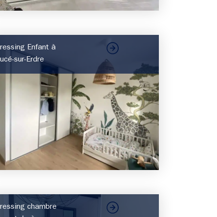
ressing Enfant à
ucé-sur-Erdre
ressing chambre