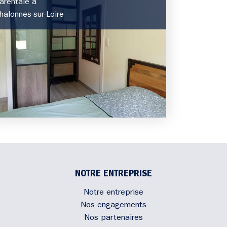
arentale à
halonnes-sur-Loire
NOTRE ENTREPRISE
Notre entreprise
Nos engagements
Nos partenaires