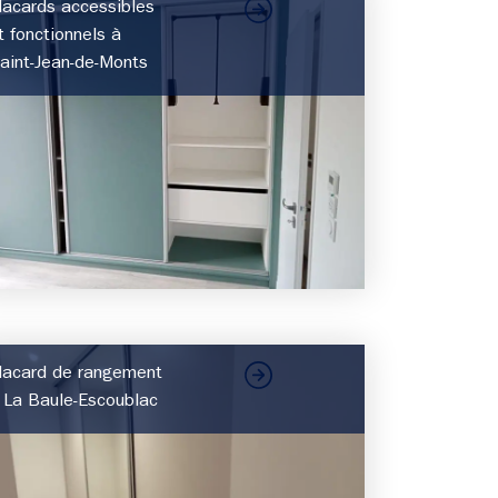
lacards accessibles
t fonctionnels à
aint-Jean-de-Monts
lacard de rangement
 La Baule-Escoublac