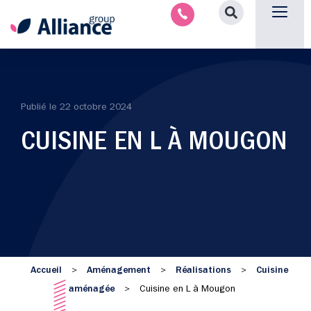
Nous contacter
Publié le
22 octobre 2024
CUISINE EN L À MOUGON
Accueil
Aménagement
Réalisations
Cuisine
>
>
>
aménagée
>
Cuisine en L à Mougon