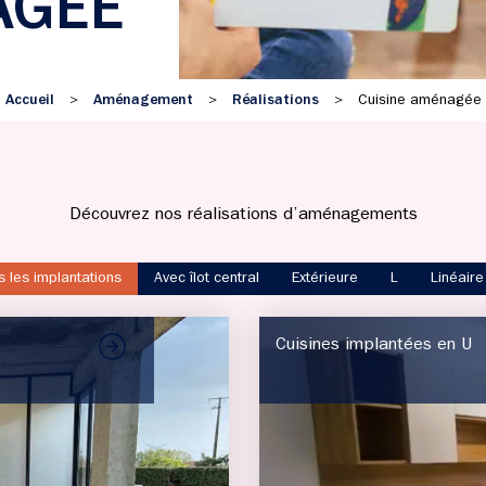
AGÉE
Accueil
Aménagement
Réalisations
>
>
>
Cuisine aménagée
Découvrez nos réalisations d’aménagements
s les implantations
Avec îlot central
Extérieure
L
Linéaire
Cuisines implantées en U