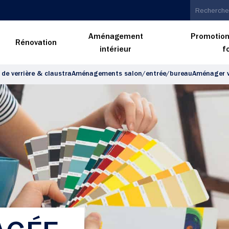
Aménagement
Promotion
n
Rénovation
intérieur
f
 de verrière & claustra
Aménagements salon/entrée/bureau
Aménager v