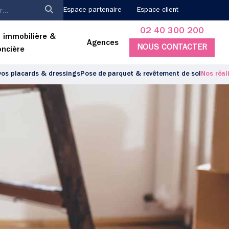
Espace partenaire
Espace client
02 40 300 200
 immobilière &
Agences
NOUS CONTACTER
oncière
os placards & dressings
Pose de parquet & revêtement de sol
Nos réal