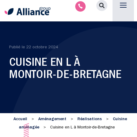
Nous contacter
Publié le
22 octobre 2024
CUISINE EN L À
MONTOIR-DE-BRETAGNE
Accueil
Aménagement
Réalisations
Cuisine
>
>
>
aménagée
>
Cuisine en L à Montoir-de-Bretagne