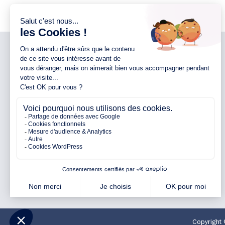
NOTRE ENTREPRISE
NOS AGENCES 44
Notre entreprise
Agence d’Ancenis
Nos engagements
Agence de Nantes
Nos partenaires
Agence de Pontchâteau
Avis clients
Agence de Pornichet
Parrainage
Agence de Vallet
FAQ
Copyright 