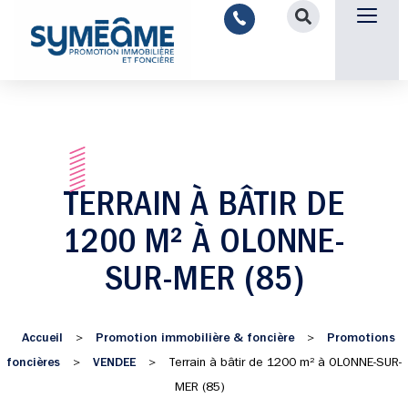
Aménagement intérieu
Promotion immobilière & foncièr
Espace parten
Nous 
TERRAIN À BÂTIR DE
1200 M² À OLONNE-
SUR-MER (85)
Accueil
Promotion immobilière & foncière
Promotions
>
>
foncières
VENDEE
>
>
Terrain à bâtir de 1200 m² à OLONNE-SUR-
MER (85)