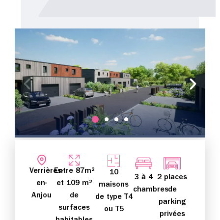
Verrières-
Entre 87m²
10
3 à 4
2 places
en-
et 109 m²
maisons
chambres
de
Anjou
de
de type T4
parking
surfaces
ou T5
privées