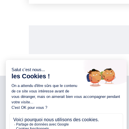
NOTRE ENTREPRISE
NOS AGENCES 44
Notre entreprise
Agence d’Ancenis
Nos engagements
Agence de Nantes
Nos partenaires
Agence de Pontchâteau