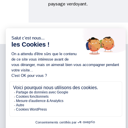
paysage verdoyant.
NOTRE ENTREPRISE
NOS AGENCES 44
Notre entreprise
Agence d’Ancenis
Nos engagements
Agence de Nantes
Nos partenaires
Agence de Pontchâteau
Avis clients
Agence de Pornichet
Parrainage
Agence de Vallet
FAQ