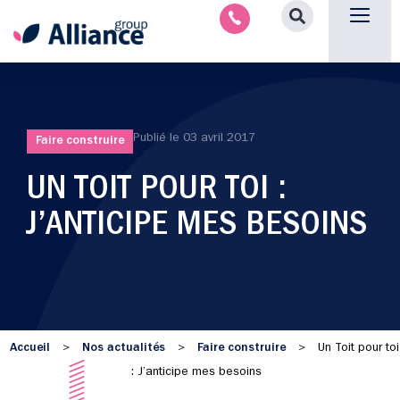
Nous contacter
Publié le
03 avril 2017
Faire construire
UN TOIT POUR TOI :
J’ANTICIPE MES BESOINS
Accueil
Nos actualités
Faire construire
>
>
>
Un Toit pour toi
: J’anticipe mes besoins