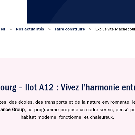
eil
Nos actualités
Faire construire
>
>
>
Exclusivité Machecoul
urg – Ilot A12 : Vivez l’harmonie entr
s, des écoles, des transports et de la nature environnante, l
liance Group
, ce programme propose un cadre serein, pensé pour
habitat moderne, fonctionnel et chaleureux.