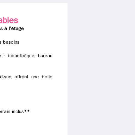
ables
s à l’étage
s besoins
 : bibliothèque, bureau
d-sud offrant une belle
errain inclus**