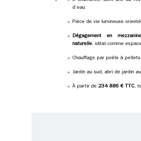
3 chambres, dont une au rez
d’eau
Pièce de vie lumineuse orient
Dégagement en mezzanin
naturelle
, idéal comme espace
Chauffage par poêle à pellets
Jardin au sud, abri de jardin a
À partir de
234 886 € TTC
, t