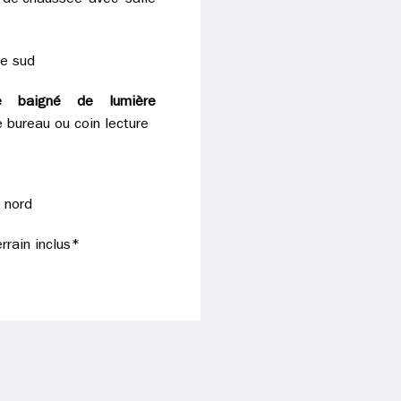
-de-chaussée avec salle
ée sud
e baigné de lumière
 bureau ou coin lecture
u nord
errain inclus*