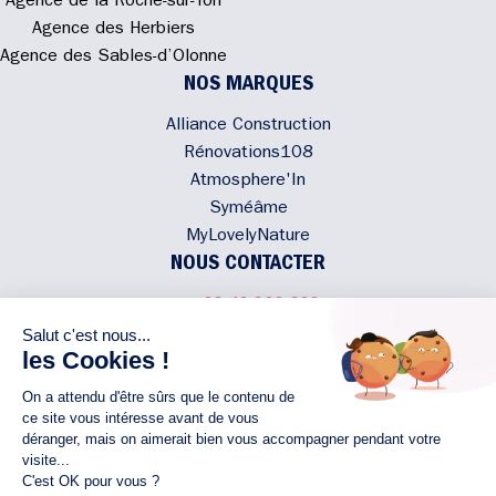
Agence de la Roche-sur-Yon
Agence des Herbiers
Agence des Sables-d’Olonne
NOS MARQUES
Alliance Construction
Rénovations108
Atmosphere'In
Syméâme
MyLovelyNature
NOUS CONTACTER
02 40 300 200
Écrivez-nous
Rejoignez l'équipe
NOUS SUIVRE