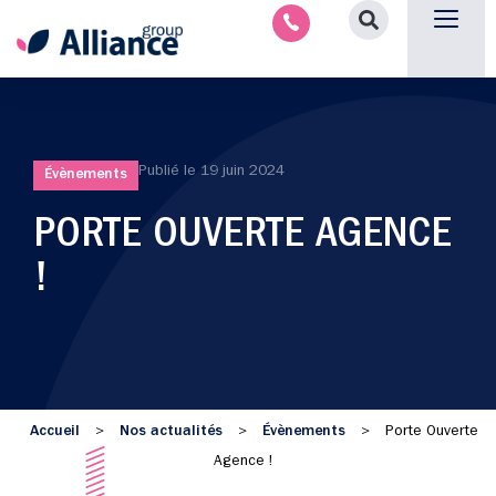
Nous contacter
Publié le
19 juin 2024
Évènements
PORTE OUVERTE AGENCE
!
Accueil
Nos actualités
Évènements
>
>
>
Porte Ouverte
Agence !