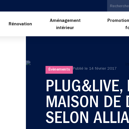
Aménagement
Promotion
n
Rénovation
intérieur
f
Publié le
14 février 2017
Évènements
PLUG&LIVE, 
MAISON DE 
SELON ALLI