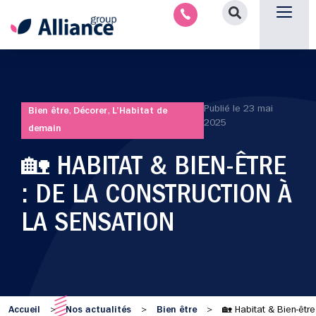
Aménagement intérieu
Promotion immobilière & foncièr
Espace parten
Nous 
Publié le
23 mai
Bien être
,
Décorer
,
L’Habitat de
2025
demain
🏡 HABITAT & BIEN-ÊTRE
: DE LA CONSTRUCTION À
LA SENSATION
Accueil
Nos actualités
Bien être
>
>
>
🏡 Habitat & Bien-être