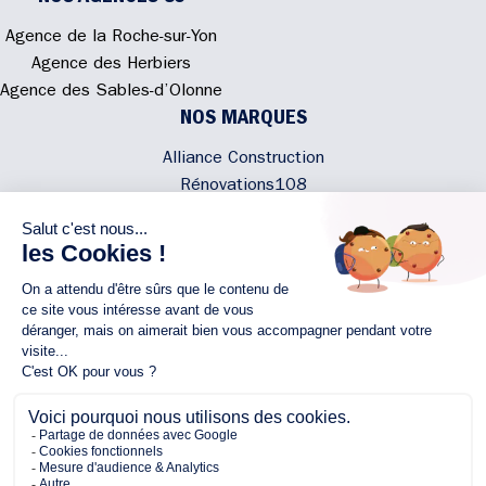
Agence de la Roche-sur-Yon
Agence des Herbiers
Agence des Sables-d’Olonne
NOS MARQUES
Alliance Construction
Rénovations108
Atmosphere'In
Syméâme
MyLovelyNature
NOUS CONTACTER
02 40 300 200
Écrivez-nous
Rejoignez l'équipe
NOUS SUIVRE