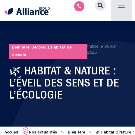
Aménagement intérieu
Promotion immobilière & foncièr
Espace parten
Nous 
Publié le
06 juin
Bien être
,
Décorer
,
L’Habitat de
2025
demain
🌿 HABITAT & NATURE :
L’ÉVEIL DES SENS ET DE
L’ÉCOLOGIE
Accueil
Nos actualités
Bien être
>
>
>
🌿 Habitat & Nature :