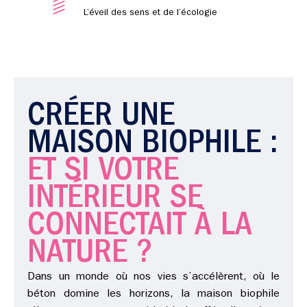
L’éveil des sens et de l’écologie
CRÉER UNE
MAISON BIOPHILE :
ET SI VOTRE
INTÉRIEUR SE
CONNECTAIT À LA
NATURE ?
Dans un monde où nos vies s’accélèrent, où le
béton domine les horizons, la maison biophile