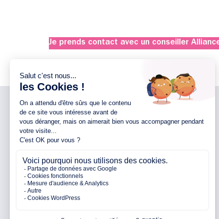
Je prends contact avec un conseiller Allianc
NOTRE ENTREPRISE
NOS AGENCES 44
Notre entreprise
Agence d’Ancenis
Nos engagements
Agence de Nantes
Nos partenaires
Agence de Pontchâteau
Avis clients
Agence de Pornichet
Parrainage
Agence de Vallet
FAQ