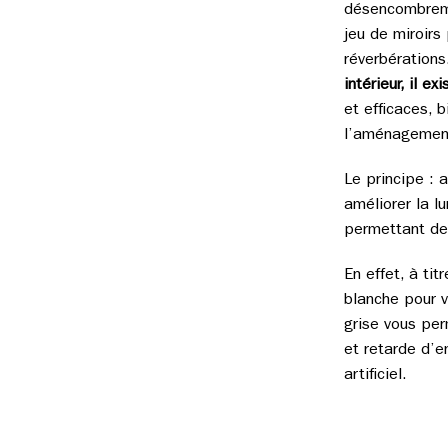
désencombreme
jeu de miroirs 
réverbératio
intérieur, il e
et efficaces, 
l’aménagement 
Le principe : a
améliorer la lu
permettant d
En effet, à tit
blanche pour v
grise vous per
et retarde d’en
artificiel.