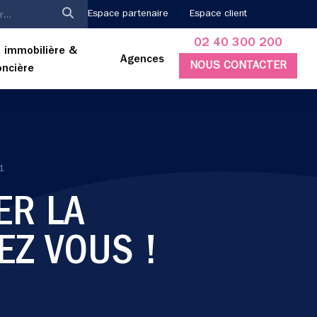
Espace partenaire
Espace client
02 40 300 200
 immobilière &
Agences
NOUS CONTACTER
oncière
1
ER LA
EZ VOUS !