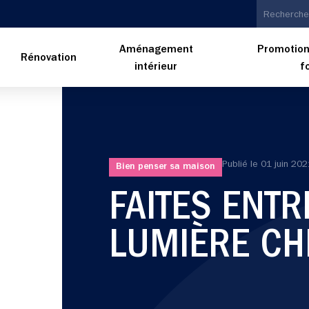
Aménagement
Promotion
n
Rénovation
intérieur
f
Publié le
01 juin 202
Bien penser sa maison
FAITES ENTR
LUMIÈRE CH