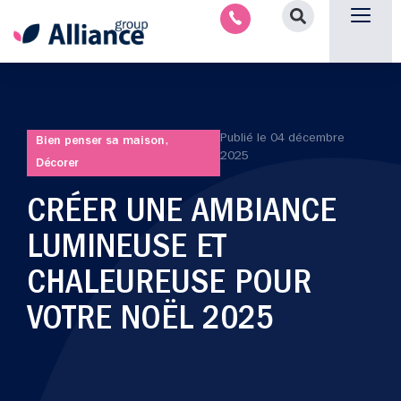
Nous contacter
Publié le
04 décembre
Bien penser sa maison
,
2025
Décorer
CRÉER UNE AMBIANCE
LUMINEUSE ET
CHALEUREUSE POUR
VOTRE NOËL 2025