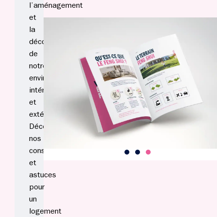
l’aménagement
et
la
décoration
de
notre
environnement
intérieur
et
extérieur.
Découvrez
nos
conseils
et
astuces
pour
un
logement